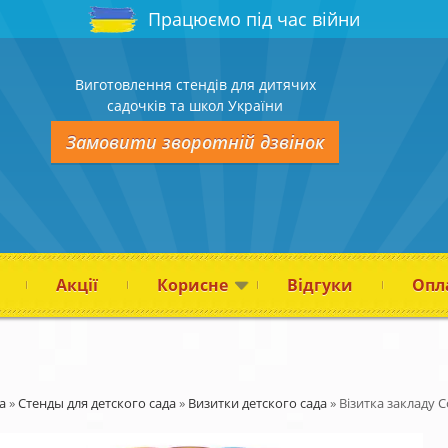
Працюємо під час війни
Виготовлення стендів для дитячих
садочків та школ України
Замовити зворотній дзвінок
Акції
Корисне
Відгуки
Опла
а
»
Стенды для детского сада
»
Визитки детского сада
»
Візитка закладу 