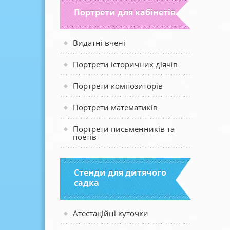
Портрети для кабінетів
Видатні вчені
Портрети історичних діячів
Портрети композиторів
Портрети математиків
Портрети письменників та
поетів
Стенди для дитячого
садка
Атестаційні куточки