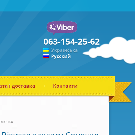
063-154-25-62
Українська
Русский
та і доставка
Контакти
Сонечко
Візитка закладу Сонечко