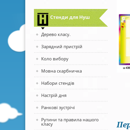
Стенди для Нуш
Дерево класу.
Зарядний пристрій
Коло вибору
Мовна скарбничка
Набори стендів
Настрій дня
Ранкові зустрічі
Рутини та правила нашого
Пер
класу