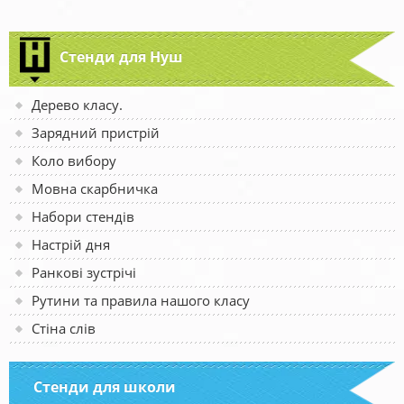
Стенди для Нуш
Дерево класу.
Зарядний пристрій
Коло вибору
Мовна скарбничка
Набори стендів
Настрій дня
Ранкові зустрічі
Рутини та правила нашого класу
Стіна слів
Стенди для школи