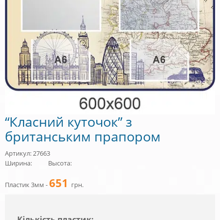
“Класний куточок” з
британським прапором
Артикул: 27663
Ширина:
Высота:
651
Пластик 3мм -
грн.
Кiлькiсть пластик: