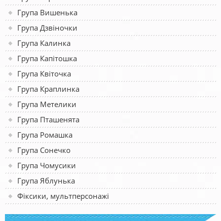
Група Вишенька
Група Дзвіночки
Група Калинка
Група Капітошка
Група Квіточка
Група Краплинка
Група Метелики
Група Пташенята
Група Ромашка
Група Сонечко
Група Чомусики
Група Яблунька
Фіксики, мультперсонажі