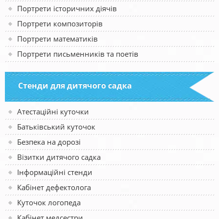
Портрети історичних діячів
Портрети композиторів
Портрети математиків
Портрети письменників та поетів
Стенди для дитячого садка
Атестаційні куточки
Батьківський куточок
Безпека на дорозі
Візитки дитячого садка
Інформаційні стенди
Кабінет дефектолога
Куточок логопеда
Кабінет медсестри