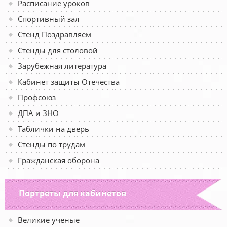
Расписание уроков
Спортивный зал
Стенд Поздравляем
Стенды для столовой
Зарубежная литература
Кабинет защиты Отечества
Профсоюз
ДПА и ЗНО
Таблички на дверь
Стенды по трудам
Гражданская оборона
Портреты для кабинетов
Великие ученые