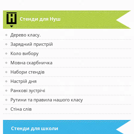
Стенди для Нуш
Дерево класу.
Зарядний пристрій
Коло вибору
Мовна скарбничка
Набори стендів
Настрій дня
Ранкові зустрічі
Рутини та правила нашого класу
Стіна слів
Стенди для школи