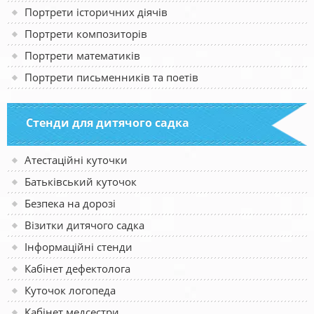
Портрети історичних діячів
Портрети композиторів
Портрети математиків
Портрети письменників та поетів
Стенди для дитячого садка
Атестаційні куточки
Батьківський куточок
Безпека на дорозі
Візитки дитячого садка
Інформаційні стенди
Кабінет дефектолога
Куточок логопеда
Кабінет медсестри