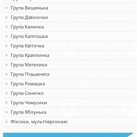
Група Вишенька
Група Дзвіночки
Група Калинка
Група Капітошка
Група Квіточка
Група Краплинка
Група Метелики
Група Пташенята
Група Ромашка
Група Сонечко
Група Чомусики
Група Яблунька
Фіксики, мультперсонажі