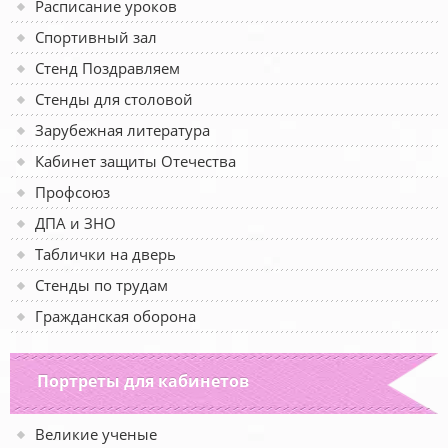
Расписание уроков
Спортивный зал
Стенд Поздравляем
Стенды для столовой
Зарубежная литература
Кабинет защиты Отечества
Профсоюз
ДПА и ЗНО
Таблички на дверь
Стенды по трудам
Гражданская оборона
Портреты для кабинетов
Великие ученые