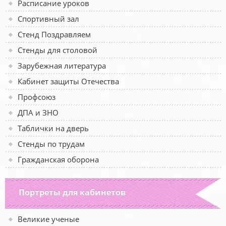
Расписание уроков
Спортивный зал
Стенд Поздравляем
Стенды для столовой
Зарубежная литература
Кабинет защиты Отечества
Профсоюз
ДПА и ЗНО
Таблички на дверь
Стенды по трудам
Гражданская оборона
Портреты для кабинетов
Великие ученые