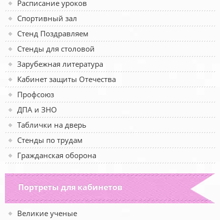
Расписание уроков
Спортивный зал
Стенд Поздравляем
Стенды для столовой
Зарубежная литература
Кабинет защиты Отечества
Профсоюз
ДПА и ЗНО
Таблички на дверь
Стенды по трудам
Гражданская оборона
Портреты для кабинетов
Великие ученые