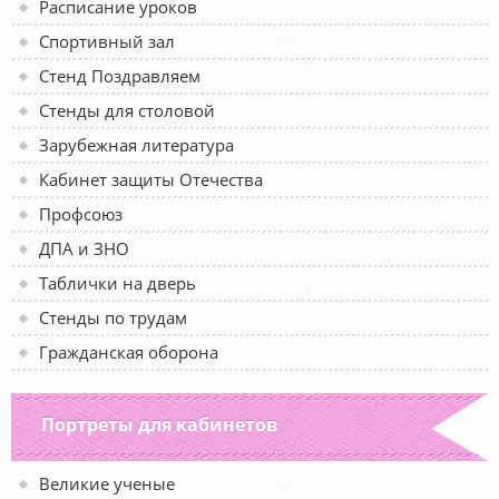
Расписание уроков
Спортивный зал
Стенд Поздравляем
Стенды для столовой
Зарубежная литература
Кабинет защиты Отечества
Профсоюз
ДПА и ЗНО
Таблички на дверь
Стенды по трудам
Гражданская оборона
Портреты для кабинетов
Великие ученые