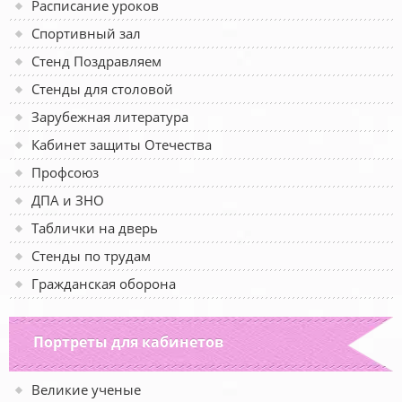
Расписание уроков
Спортивный зал
Стенд Поздравляем
Стенды для столовой
Зарубежная литература
Кабинет защиты Отечества
Профсоюз
ДПА и ЗНО
Таблички на дверь
Стенды по трудам
Гражданская оборона
Портреты для кабинетов
Великие ученые