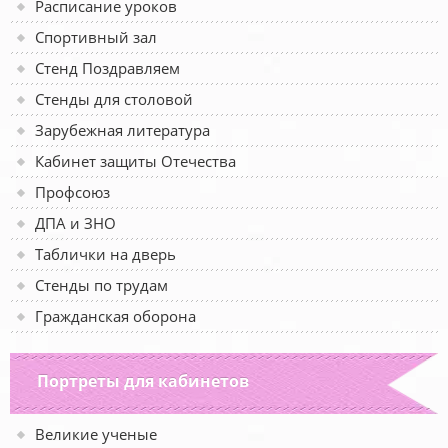
Расписание уроков
Спортивный зал
Стенд Поздравляем
Стенды для столовой
Зарубежная литература
Кабинет защиты Отечества
Профсоюз
ДПА и ЗНО
Таблички на дверь
Стенды по трудам
Гражданская оборона
Портреты для кабинетов
Великие ученые