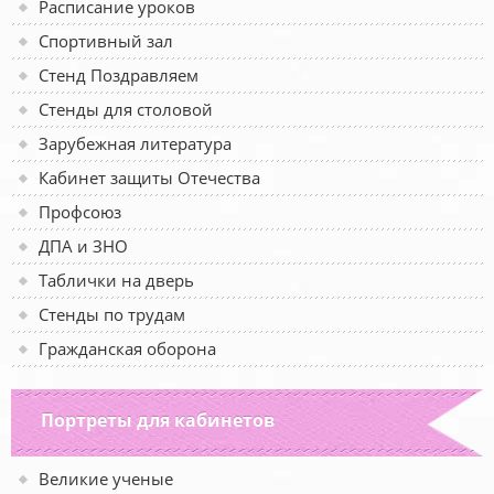
Расписание уроков
Спортивный зал
Стенд Поздравляем
Стенды для столовой
Зарубежная литература
Кабинет защиты Отечества
Профсоюз
ДПА и ЗНО
Таблички на дверь
Стенды по трудам
Гражданская оборона
Портреты для кабинетов
Великие ученые