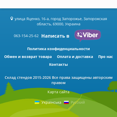
улица Яценко, 16-а, город Запорожье, Запорожская
область, 69000, Украина
Написать в
063-154-25-62
Политика конфиденциальности
Обмен и возврат товара
Оплата и доставка
Про нас
Контакты
Склад стендов
2015-2026 Всe права защищены авторским
правом
Карта сайта
Українська
Русский