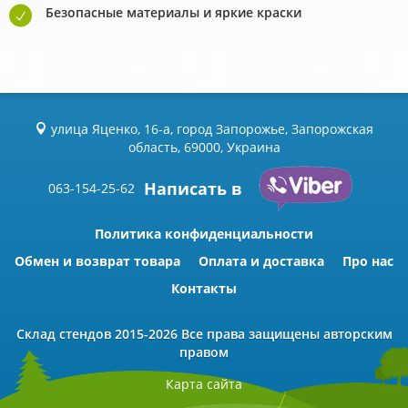
Безопасные материалы и яркие краски
улица Яценко, 16-а, город Запорожье, Запорожская
область, 69000, Украина
Написать в
063-154-25-62
Политика конфиденциальности
Обмен и возврат товара
Оплата и доставка
Про нас
Контакты
Склад стендов
2015-2026 Всe права защищены авторским
правом
Карта сайта