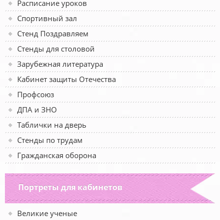
Расписание уроков
Спортивный зал
Стенд Поздравляем
Стенды для столовой
Зарубежная литература
Кабинет защиты Отечества
Профсоюз
ДПА и ЗНО
Таблички на дверь
Стенды по трудам
Гражданская оборона
Портреты для кабинетов
Великие ученые