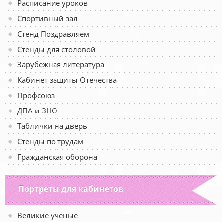
Расписание уроков
Спортивный зал
Стенд Поздравляем
Стенды для столовой
Зарубежная литература
Кабинет защиты Отечества
Профсоюз
ДПА и ЗНО
Таблички на дверь
Стенды по трудам
Гражданская оборона
Портреты для кабинетов
Великие ученые