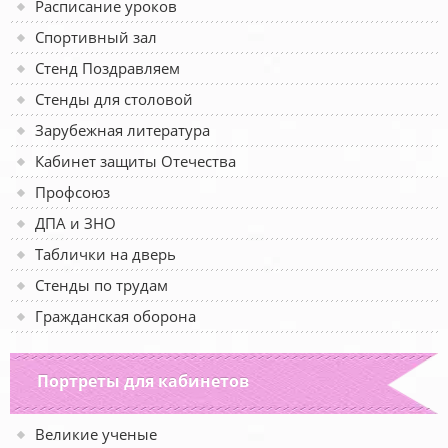
Расписание уроков
Спортивный зал
Стенд Поздравляем
Стенды для столовой
Зарубежная литература
Кабинет защиты Отечества
Профсоюз
ДПА и ЗНО
Таблички на дверь
Стенды по трудам
Гражданская оборона
Портреты для кабинетов
Великие ученые