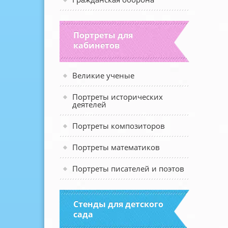
Портреты для
кабинетов
Великие ученые
Портреты исторических
деятелей
Портреты композиторов
Портреты математиков
Портреты писателей и поэтов
Стенды для детского
сада