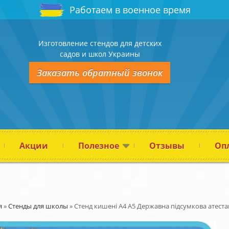
Работаем в военное время
Изготовление стендов для детских
садов и школ Украины
Заказать обратный звонок
Акции
Полезное
Отзывы
Опл
я
»
Стенды для школы
»
Стенд кишені А4 А5 Державна підсумкова атест