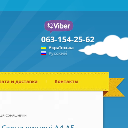
063-154-25-62
Українська
Русский
ата и доставка
Контакты
ація Соняшники
Стенд кишені А4 А5