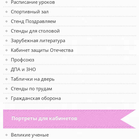
Расписание уроков
Спортивный зал
Стенд Поздравляем
Стенды для столовой
Зарубежная литература
Кабинет защиты Отечества
Профсоюз
ДПА и ЗНО
Таблички на дверь
Стенды по трудам
Гражданская оборона
Портреты для кабинетов
Великие ученые