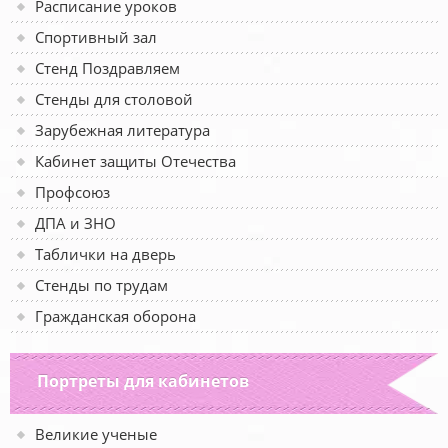
Расписание уроков
Спортивный зал
Стенд Поздравляем
Стенды для столовой
Зарубежная литература
Кабинет защиты Отечества
Профсоюз
ДПА и ЗНО
Таблички на дверь
Стенды по трудам
Гражданская оборона
Портреты для кабинетов
Великие ученые