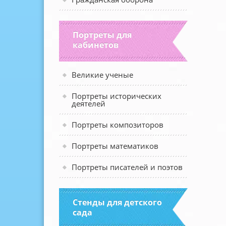
Портреты для
кабинетов
Великие ученые
Портреты исторических
деятелей
Портреты композиторов
Портреты математиков
Портреты писателей и поэтов
Стенды для детского
сада