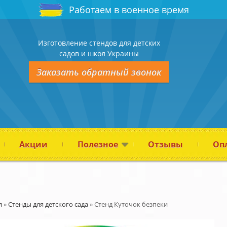
Работаем в военное время
Изготовление стендов для детских
садов и школ Украины
Заказать обратный звонок
Акции
Полезное
Отзывы
Опл
я
»
Стенды для детского сада
»
Стенд Куточок безпеки