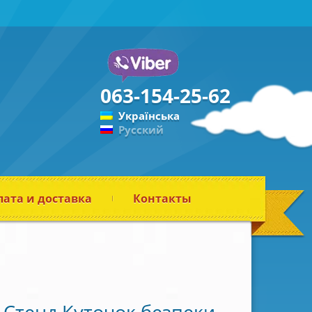
063-154-25-62
Українська
Русский
ата и доставка
Контакты
Стенд Куточок безпеки