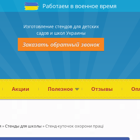
Работаем в военное время
Изготовление стендов для детских
садов и школ Украины
Заказать обратный звонок
Акции
Полезное
Отзывы
Опл
я
»
Стенды для школы
»
Стенд-куточок охорони праці