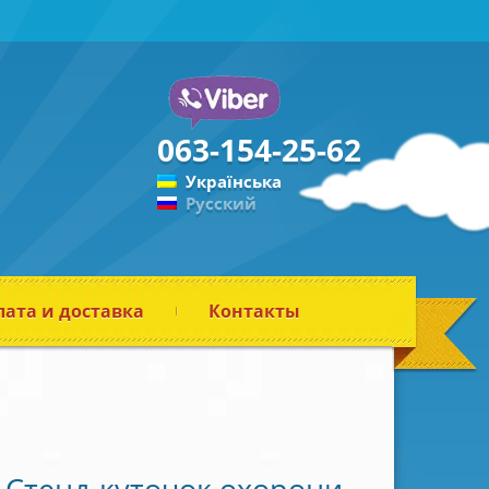
063-154-25-62
Українська
Русский
ата и доставка
Контакты
Стенд-куточок охорони