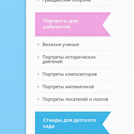
Портреты для
кабинетов
Великие ученые
Портреты исторических
деятелей
Портреты композиторов
Портреты математиков
Портреты писателей и поэтов
Стенды для детского
сада