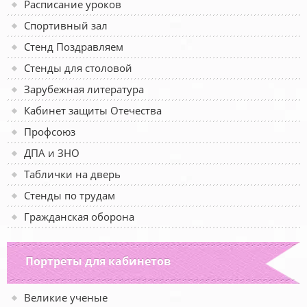
Расписание уроков
Спортивный зал
Стенд Поздравляем
Стенды для столовой
Зарубежная литература
Кабинет защиты Отечества
Профсоюз
ДПА и ЗНО
Таблички на дверь
Стенды по трудам
Гражданская оборона
Портреты для кабинетов
Великие ученые