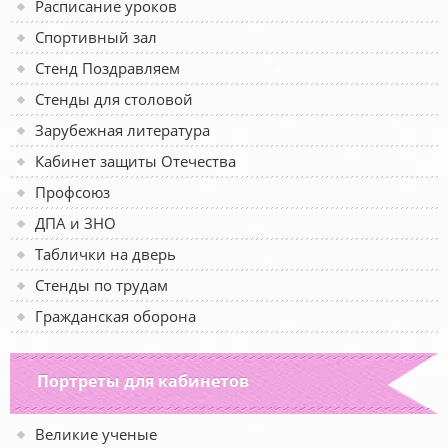
Расписание уроков
Спортивный зал
Стенд Поздравляем
Стенды для столовой
Зарубежная литература
Кабинет защиты Отечества
Профсоюз
ДПА и ЗНО
Таблички на дверь
Стенды по трудам
Гражданская оборона
Портреты для кабинетов
Великие ученые