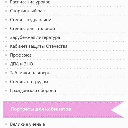
Расписание уроков
Спортивный зал
Стенд Поздравляем
Стенды для столовой
Зарубежная литература
Кабинет защиты Отечества
Профсоюз
ДПА и ЗНО
Таблички на дверь
Стенды по трудам
Гражданская оборона
Портреты для кабинетов
Великие ученые