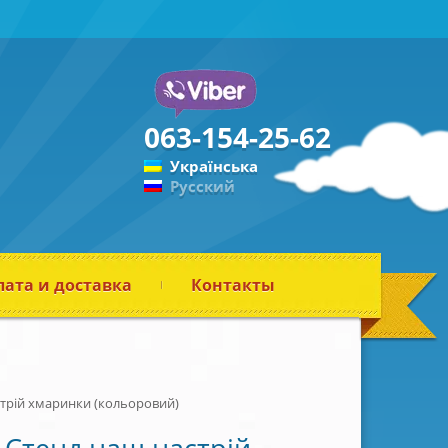
063-154-25-62
Українська
Русский
ата и доставка
Контакты
трій хмаринки (кольоровий)
Стенд наш настрій