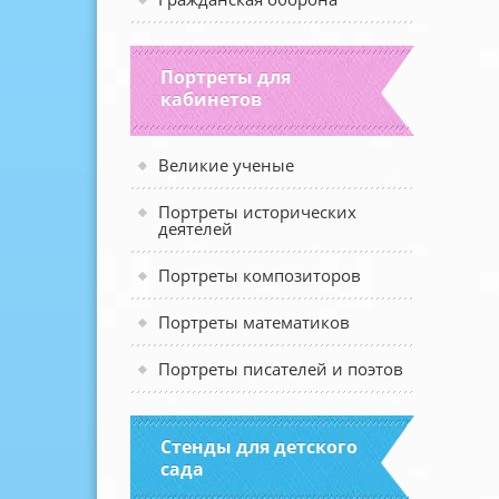
Портреты для
кабинетов
Великие ученые
Портреты исторических
деятелей
Портреты композиторов
Портреты математиков
Портреты писателей и поэтов
Стенды для детского
сада