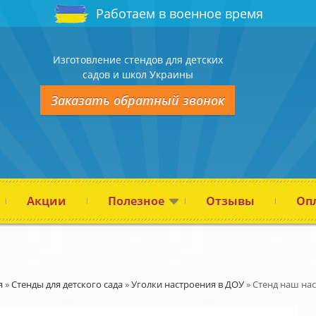
Работаем в военное время
Изготовление стендов для детских
садов и школ Украины
Заказать обратный звонок
Акции
Полезное
Отзывы
Опл
я
»
Стенды для детского сада
»
Уголки настроения в ДОУ
»
Стенд наш нас