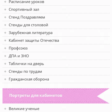
Расписание уроков
Спортивный зал
Стенд Поздравляем
Стенды для столовой
Зарубежная литература
Кабинет защиты Отечества
Профсоюз
ДПА и ЗНО
Таблички на дверь
Стенды по трудам
Гражданская оборона
Портреты для кабинетов
Великие ученые