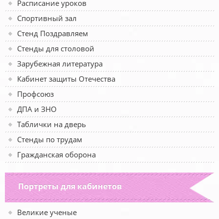
Расписание уроков
Спортивный зал
Стенд Поздравляем
Стенды для столовой
Зарубежная литература
Кабинет защиты Отечества
Профсоюз
ДПА и ЗНО
Таблички на дверь
Стенды по трудам
Гражданская оборона
Портреты для кабинетов
Великие ученые