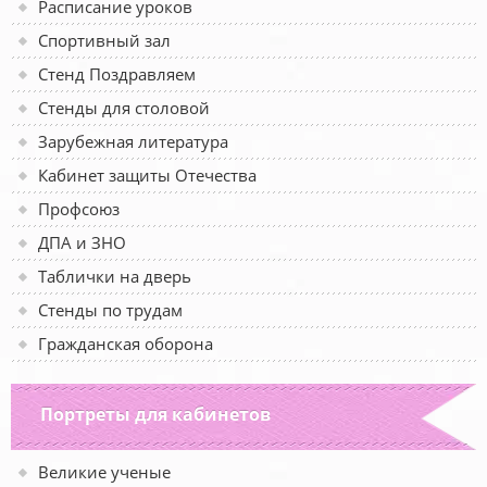
Расписание уроков
Спортивный зал
Стенд Поздравляем
Стенды для столовой
Зарубежная литература
Кабинет защиты Отечества
Профсоюз
ДПА и ЗНО
Таблички на дверь
Стенды по трудам
Гражданская оборона
Портреты для кабинетов
Великие ученые