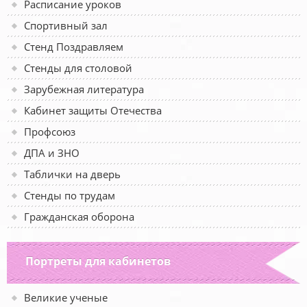
Расписание уроков
Спортивный зал
Стенд Поздравляем
Стенды для столовой
Зарубежная литература
Кабинет защиты Отечества
Профсоюз
ДПА и ЗНО
Таблички на дверь
Стенды по трудам
Гражданская оборона
Портреты для кабинетов
Великие ученые