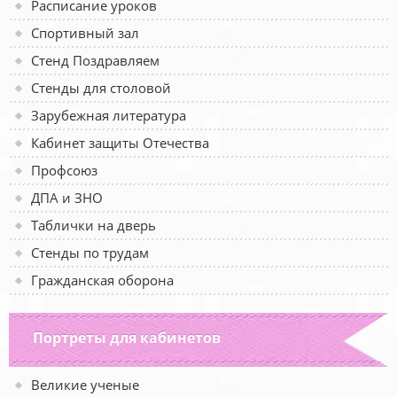
Расписание уроков
Спортивный зал
Стенд Поздравляем
Стенды для столовой
Зарубежная литература
Кабинет защиты Отечества
Профсоюз
ДПА и ЗНО
Таблички на дверь
Стенды по трудам
Гражданская оборона
Портреты для кабинетов
Великие ученые