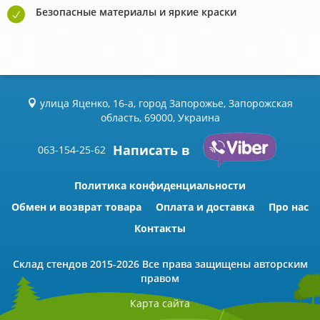
Безопасные материалы и яркие краски
улица Яценко, 16-а, город Запорожье, Запорожская
область, 69000, Украина
Написать в
063-154-25-62
Политика конфиденциальности
Обмен и возврат товара
Оплата и доставка
Про нас
Контакты
Склад стендов
2015-2026 Всe права защищены авторским
правом
Карта сайта