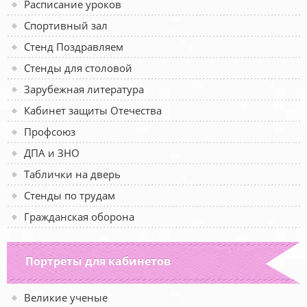
Расписание уроков
Спортивный зал
Стенд Поздравляем
Стенды для столовой
Зарубежная литература
Кабинет защиты Отечества
Профсоюз
ДПА и ЗНО
Таблички на дверь
Стенды по трудам
Гражданская оборона
Портреты для кабинетов
Великие ученые