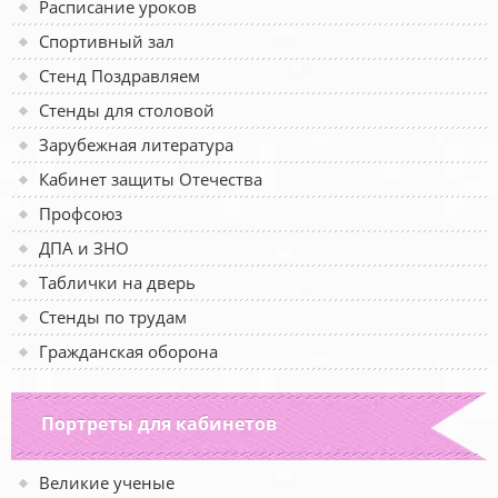
Расписание уроков
Спортивный зал
Стенд Поздравляем
Стенды для столовой
Зарубежная литература
Кабинет защиты Отечества
Профсоюз
ДПА и ЗНО
Таблички на дверь
Стенды по трудам
Гражданская оборона
Портреты для кабинетов
Великие ученые