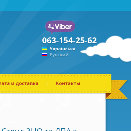
063-154-25-62
Українська
Русский
ата и доставка
Контакты
Стенд ЗНО та ДПА з