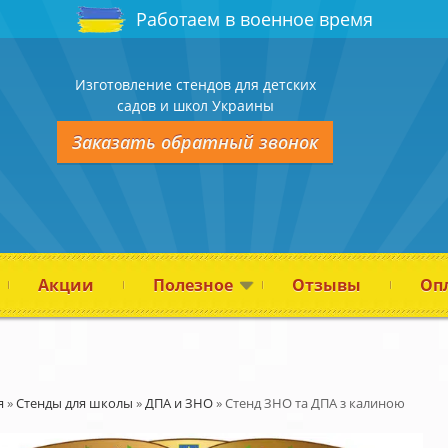
Работаем в военное время
Изготовление стендов для детских
садов и школ Украины
Заказать обратный звонок
Акции
Полезное
Отзывы
Опл
я
»
Стенды для школы
»
ДПА и ЗНО
»
Стенд ЗНО та ДПА з калиною