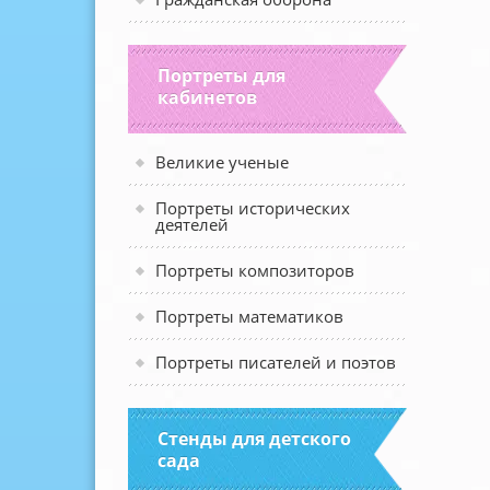
Портреты для
кабинетов
Великие ученые
Портреты исторических
деятелей
Портреты композиторов
Портреты математиков
Портреты писателей и поэтов
Стенды для детского
сада