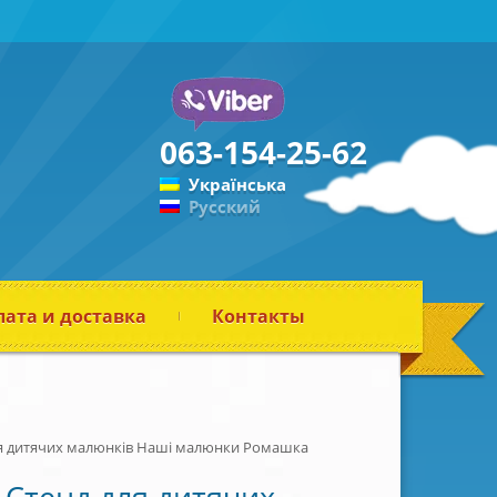
063-154-25-62
Українська
Русский
ата и доставка
Контакты
ля дитячих малюнків Наші малюнки Ромашка
Стенд для дитячих