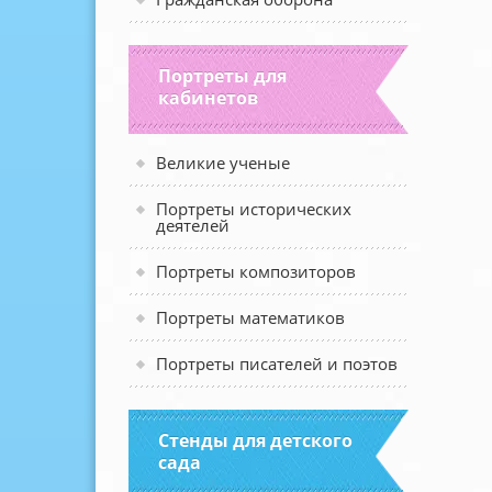
Портреты для
кабинетов
Великие ученые
Портреты исторических
деятелей
Портреты композиторов
Портреты математиков
Портреты писателей и поэтов
Стенды для детского
сада