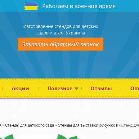
Работаем в военное время
Изготовление стендов для детских
садов и школ Украины
Заказать обратный звонок
Акции
Полезное
Отзывы
Опл
я
»
Стенды для детского сада
»
Стенды для выставки рисунков
»
Стенд д