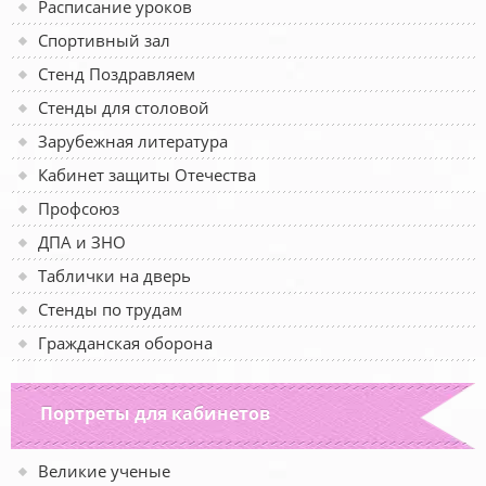
Расписание уроков
Спортивный зал
Стенд Поздравляем
Стенды для столовой
Зарубежная литература
Кабинет защиты Отечества
Профсоюз
ДПА и ЗНО
Таблички на дверь
Стенды по трудам
Гражданская оборона
Портреты для кабинетов
Великие ученые