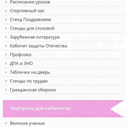
Расписание уроков
Спортивный зал
Стенд Поздравляем
Стенды для столовой
Зарубежная литература
Кабинет защиты Отечества
Профсоюз
ДПА и ЗНО
Таблички на дверь
Стенды по трудам
Гражданская оборона
Портреты для кабинетов
Великие ученые