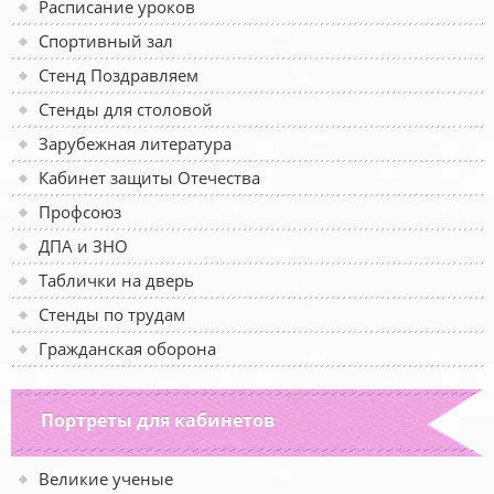
Расписание уроков
Спортивный зал
Стенд Поздравляем
Стенды для столовой
Зарубежная литература
Кабинет защиты Отечества
Профсоюз
ДПА и ЗНО
Таблички на дверь
Стенды по трудам
Гражданская оборона
Портреты для кабинетов
Великие ученые