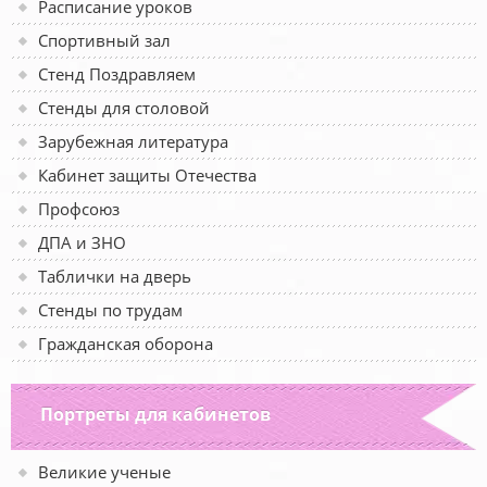
Расписание уроков
Спортивный зал
Стенд Поздравляем
Стенды для столовой
Зарубежная литература
Кабинет защиты Отечества
Профсоюз
ДПА и ЗНО
Таблички на дверь
Стенды по трудам
Гражданская оборона
Портреты для кабинетов
Великие ученые