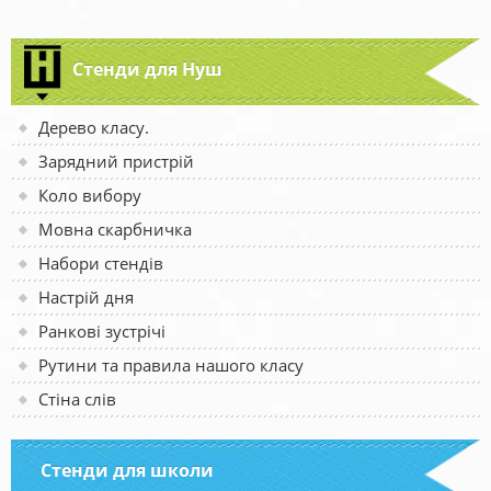
Стенди для Нуш
Дерево класу.
Зарядний пристрій
Коло вибору
Мовна скарбничка
Набори стендів
Настрій дня
Ранкові зустрічі
Рутини та правила нашого класу
Стіна слів
Стенди для школи