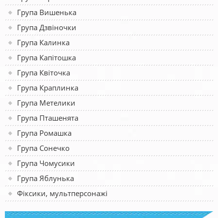
Група Вишенька
Група Дзвіночки
Група Калинка
Група Капітошка
Група Квіточка
Група Краплинка
Група Метелики
Група Пташенята
Група Ромашка
Група Сонечко
Група Чомусики
Група Яблунька
Фіксики, мультперсонажі