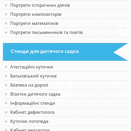
Портрети історичних діячів
Портрети композиторів
Портрети математиків
Портрети письменників та поетів
Стенди для дитячого садка
Атестаційні куточки
Батьківський куточок
Безпека на дорозі
Візитки дитячого садка
Інформаційні стенди
Кабінет дефектолога
Куточок логопеда
Кабінет медсестри