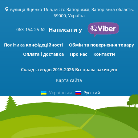
вулиця Яценко 16-а, місто Запоріжжя, Запорізька область,
69000, Україна
Написати у
063-154-25-62
Політика конфідеційності
Обмін та повернення товару
Оплата і доставка
Про нас
Контакти
Склад стендів
2015-2026 Всі права захищені
Карта сайта
Українська
Русский