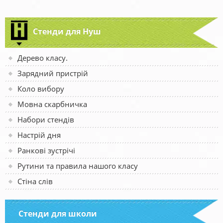
Стенди для Нуш
Дерево класу.
Зарядний пристрій
Коло вибору
Мовна скарбничка
Набори стендів
Настрій дня
Ранкові зустрічі
Рутини та правила нашого класу
Стіна слів
Стенди для школи