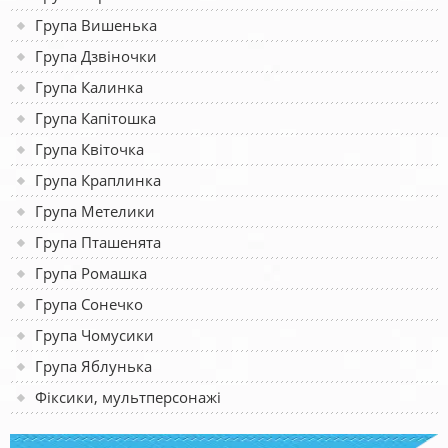
Група Вишенька
Група Дзвіночки
Група Калинка
Група Капітошка
Група Квіточка
Група Краплинка
Група Метелики
Група Пташенята
Група Ромашка
Група Сонечко
Група Чомусики
Група Яблунька
Фіксики, мультперсонажі