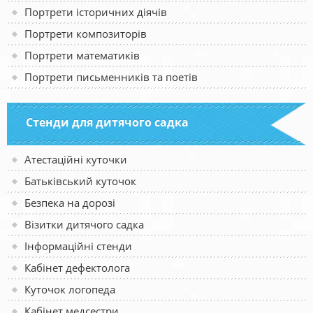
Портрети історичних діячів
Портрети композиторів
Портрети математиків
Портрети письменників та поетів
Стенди для дитячого садка
Атестаційні куточки
Батьківський куточок
Безпека на дорозі
Візитки дитячого садка
Інформаційні стенди
Кабінет дефектолога
Куточок логопеда
Кабінет медсестри