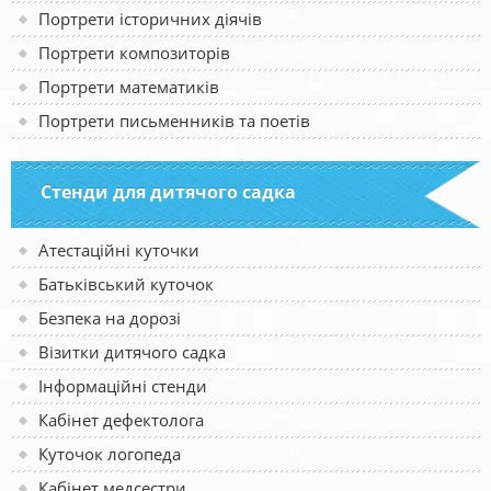
Портрети історичних діячів
Портрети композиторів
Портрети математиків
Портрети письменників та поетів
Стенди для дитячого садка
Атестаційні куточки
Батьківський куточок
Безпека на дорозі
Візитки дитячого садка
Інформаційні стенди
Кабінет дефектолога
Куточок логопеда
Кабінет медсестри