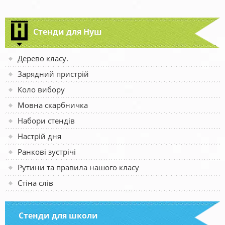
Стенди для Нуш
Дерево класу.
Зарядний пристрій
Коло вибору
Мовна скарбничка
Набори стендів
Настрій дня
Ранкові зустрічі
Рутини та правила нашого класу
Стіна слів
Стенди для школи