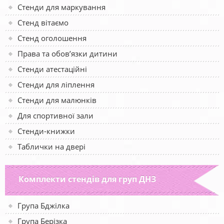
Стенди для маркування
Стенд вітаємо
Стенд оголошення
Права та обов’язки дитини
Стенди атестаційні
Стенди для ліплення
Стенди для малюнків
Для спортивної зали
Стенди-книжки
Таблички на двері
Комплекти стендів для груп ДНЗ
Група Бджілка
Група Берізка