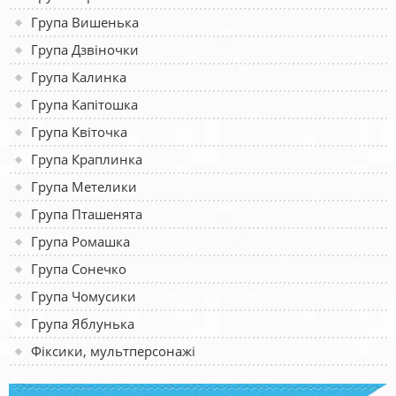
Група Вишенька
Група Дзвіночки
Група Калинка
Група Капітошка
Група Квіточка
Група Краплинка
Група Метелики
Група Пташенята
Група Ромашка
Група Сонечко
Група Чомусики
Група Яблунька
Фіксики, мультперсонажі