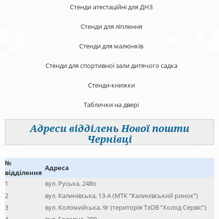
Стенди атестаційні для ДНЗ
Стенди для ліплення
Стенди для малюнків
Стенди для спортивної зали дитячого садка
Стенди-книжки
Таблички на двері
Адреси відділень Нової пошти
Чернівці
№
Адреса
відділення
1
вул. Руська, 248о
2
вул. Калинівська, 13-А (МТК “Калинівський ринок”)
3
вул. Коломийська, 9г (територія ТзОВ “Холод Сервіс”)
4
вул. Головна, 200