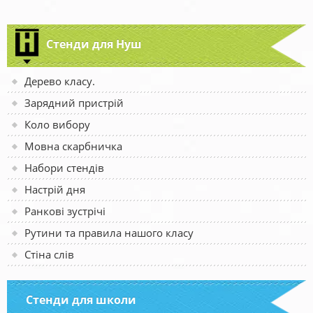
Стенди для Нуш
Дерево класу.
Зарядний пристрій
Коло вибору
Мовна скарбничка
Набори стендів
Настрій дня
Ранкові зустрічі
Рутини та правила нашого класу
Стіна слів
Стенди для школи