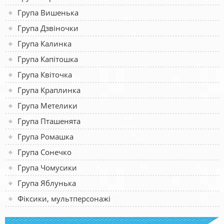
Група Вишенька
Група Дзвіночки
Група Калинка
Група Капітошка
Група Квіточка
Група Краплинка
Група Метелики
Група Пташенята
Група Ромашка
Група Сонечко
Група Чомусики
Група Яблунька
Фіксики, мультперсонажі