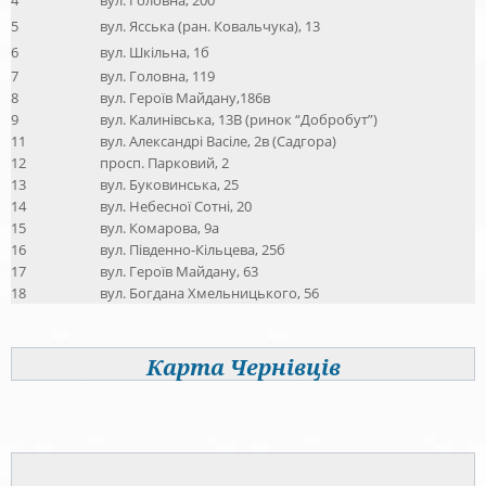
5
вул. Ясська (ран. Ковальчука), 13
6
вул. Шкільна, 1б
7
вул. Головна, 119
8
вул. Героїв Майдану,186в
9
вул. Калинівська, 13В (ринок “Добробут”)
11
вул. Александрі Васіле, 2в (Садгора)
12
просп. Парковий, 2
13
вул. Буковинська, 25
14
вул. Небесної Сотні, 20
15
вул. Комарова, 9а
16
вул. Південно-Кільцева, 25б
17
вул. Героїв Майдану, 63
18
вул. Богдана Хмельницького, 56
Карта Чернівців