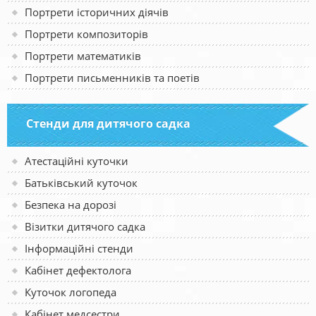
Портрети історичних діячів
Портрети композиторів
Портрети математиків
Портрети письменників та поетів
Стенди для дитячого садка
Атестаційні куточки
Батьківський куточок
Безпека на дорозі
Візитки дитячого садка
Інформаційні стенди
Кабінет дефектолога
Куточок логопеда
Кабінет медсестри