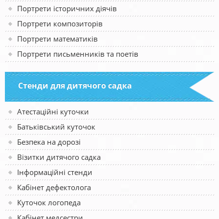
Портрети історичних діячів
Портрети композиторів
Портрети математиків
Портрети письменників та поетів
Стенди для дитячого садка
Атестаційні куточки
Батьківський куточок
Безпека на дорозі
Візитки дитячого садка
Інформаційні стенди
Кабінет дефектолога
Куточок логопеда
Кабінет медсестри