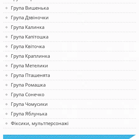
Група Вишенька
Група Дзвіночки
Група Калинка
Група Капітошка
Група Квіточка
Група Краплинка
Група Метелики
Група Пташенята
Група Ромашка
Група Сонечко
Група Чомусики
Група Яблунька
Фіксики, мультперсонажі