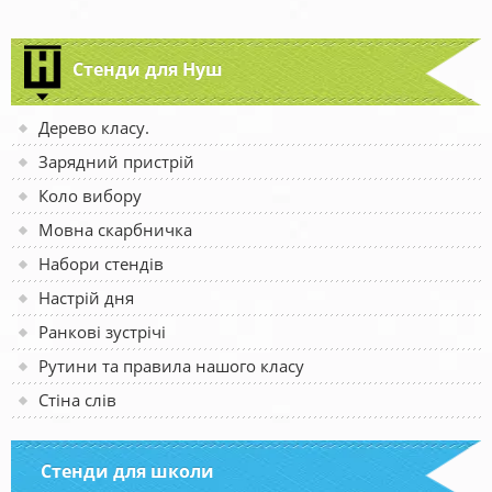
Стенди для Нуш
Дерево класу.
Зарядний пристрій
Коло вибору
Мовна скарбничка
Набори стендів
Настрій дня
Ранкові зустрічі
Рутини та правила нашого класу
Стіна слів
Стенди для школи