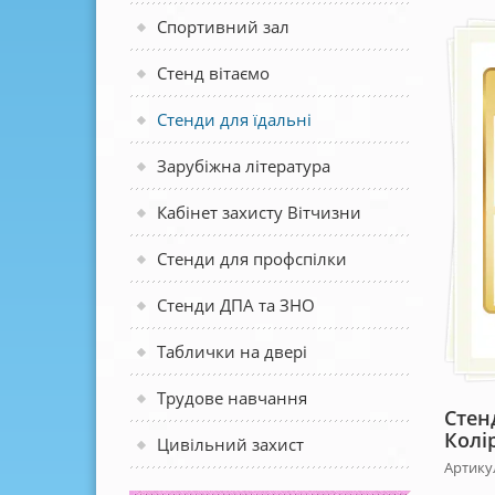
Спортивний зал
Стенд вітаємо
Стенди для їдальні
Зарубіжна література
Кабінет захисту Вітчизни
Стенди для профспілки
Стенди ДПА та ЗНО
Таблички на двері
Трудове навчання
Стен
Колі
Цивільний захист
Артикул