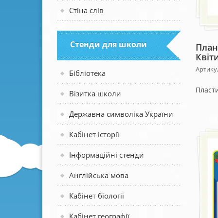
Стіна слів
Стенди для школи
План
Квіти
Артикул
Бібліотека
Пласти
Візитка школи
Державна символіка України
Кабінет історії
Інформаційні стенди
Англійська мова
Кабінет біології
Кабінет географії