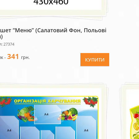
шет “Меню” (салатовий Фон, Польові
)
: 27374
341
к -
грн.
КУПИТИ