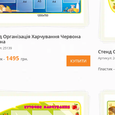
д Організація Харчування Червона
на
: 25139
Стенд 
1495
Артикул: 2
к -
грн.
КУПИТИ
Пластик 