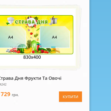
Страва Дня Фрукти Та Овочі
4242
729
-
грн.
КУПИТИ