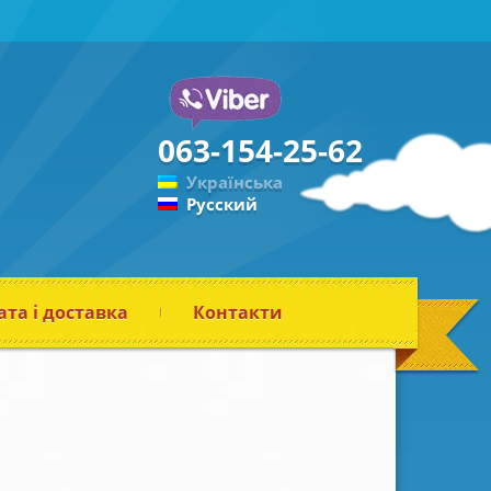
063-154-25-62
Українська
Русский
та і доставка
Контакти