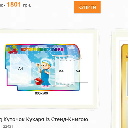
1801
к -
грн.
КУПИТИ
д Куточок Кухаря Із Стенд-Книгою
: 22431