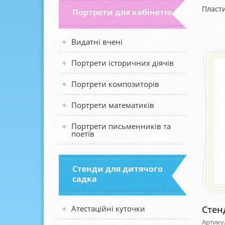
Пласти
Портрети для кабінетів
Видатні вчені
Портрети історичних діячів
Портрети композиторів
Портрети математиків
Портрети письменників та
поетів
Стенди для дитячого
садка
Стен
Атестаційні куточки
Артикул