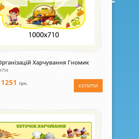
Організацій Харчування Гномик
4754
1251
-
грн.
КУПИТИ