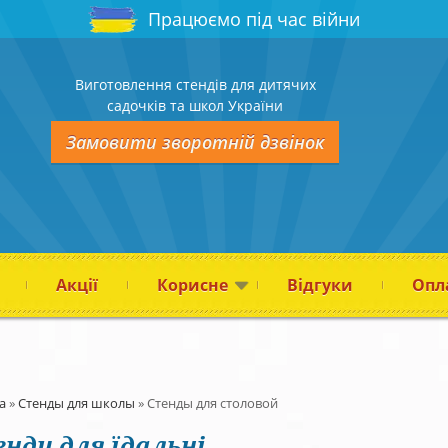
Працюємо під час війни
Виготовлення стендів для дитячих
садочків та школ України
Замовити зворотній дзвінок
Акції
Корисне
Відгуки
Опла
а
»
Стенды для школы
»
Стенды для столовой
нди для їдальні