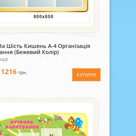
На Шість Кишень А-4 Організація
ання (бежевий Колір)
1425
1216
-
грн.
КУПИТИ