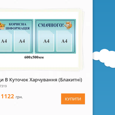
ди В Куточок Харчування (блакитні)
7319
1122
-
грн.
КУПИТИ