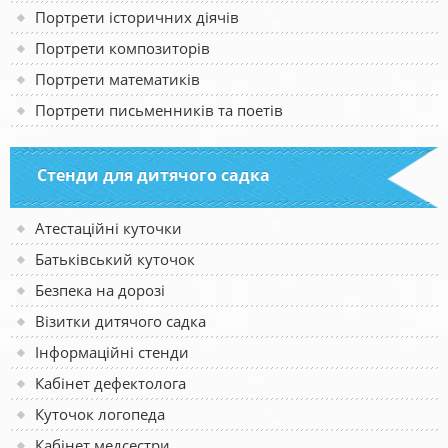
Портрети історичних діячів
Портрети композиторів
Портрети математиків
Портрети письменників та поетів
Стенди для дитячого садка
Атестаційні куточки
Батьківський куточок
Безпека на дорозі
Візитки дитячого садка
Інформаційні стенди
Кабінет дефектолога
Куточок логопеда
Кабінет медсестри