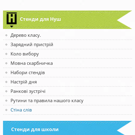
Стенди для Нуш
Дерево класу.
Зарядний пристрій
Коло вибору
Мовна скарбничка
Набори стендів
Настрій дня
Ранкові зустрічі
Рутини та правила нашого класу
Стіна слів
Стенди для школи