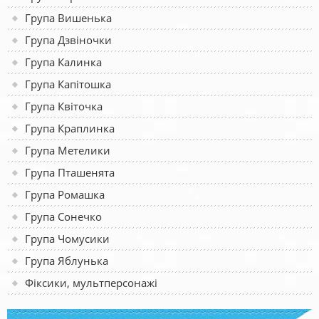
Група Вишенька
Група Дзвіночки
Група Калинка
Група Капітошка
Група Квіточка
Група Краплинка
Група Метелики
Група Пташенята
Група Ромашка
Група Сонечко
Група Чомусики
Група Яблунька
Фіксики, мультперсонажі