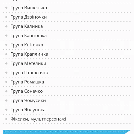
Група Вишенька
Група Дзвіночки
Група Калинка
Група Капітошка
Група Квіточка
Група Краплинка
Група Метелики
Група Пташенята
Група Ромашка
Група Сонечко
Група Чомусики
Група Яблунька
Фіксики, мультперсонажі