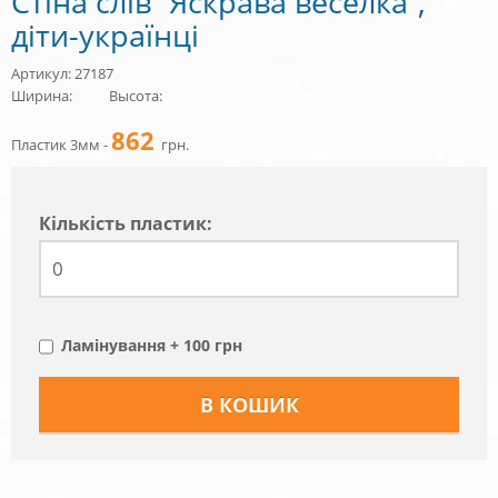
Стіна слів “Яскрава веселка”,
діти-українці
Артикул: 27187
Ширина:
Высота:
862
Пластик 3мм -
грн.
Кiлькiсть пластик:
Ламінування + 100 грн