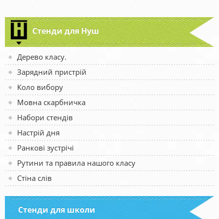
Стенди для Нуш
Дерево класу.
Зарядний пристрій
Коло вибору
Мовна скарбничка
Набори стендів
Настрій дня
Ранкові зустрічі
Рутини та правила нашого класу
Стіна слів
Стенди для школи