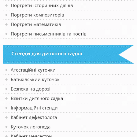
Портрети історичних діячів
Портрети композиторів
Портрети математиків
Портрети письменників та поетів
Стенди для дитячого садка
Атестаційні куточки
Батьківський куточок
Безпека на дорозі
Візитки дитячого садка
Інформаційні стенди
Кабінет дефектолога
Куточок логопеда
Кабінет медсестри