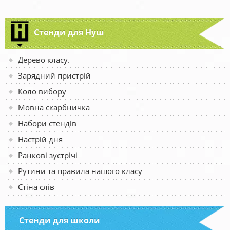
Стенди для Нуш
Дерево класу.
Зарядний пристрій
Коло вибору
Мовна скарбничка
Набори стендів
Настрій дня
Ранкові зустрічі
Рутини та правила нашого класу
Стіна слів
Стенди для школи