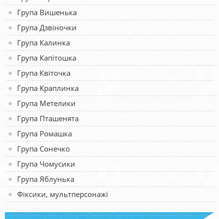
Група Вишенька
Група Дзвіночки
Група Калинка
Група Капітошка
Група Квіточка
Група Краплинка
Група Метелики
Група Пташенята
Група Ромашка
Група Сонечко
Група Чомусики
Група Яблунька
Фіксики, мультперсонажі