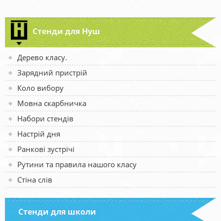
Стенди для Нуш
Дерево класу.
Зарядний пристрій
Коло вибору
Мовна скарбничка
Набори стендів
Настрій дня
Ранкові зустрічі
Рутини та правила нашого класу
Стіна слів
Стенди для школи