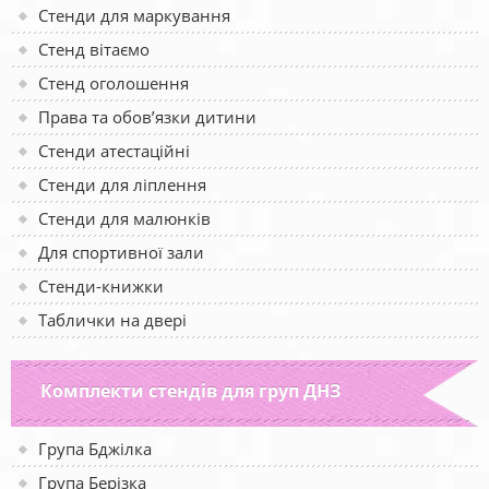
Стенди для маркування
Стенд вітаємо
Стенд оголошення
Права та обов’язки дитини
Стенди атестаційні
Стенди для ліплення
Стенди для малюнків
Для спортивної зали
Стенди-книжки
Таблички на двері
Комплекти стендів для груп ДНЗ
Група Бджілка
Група Берізка