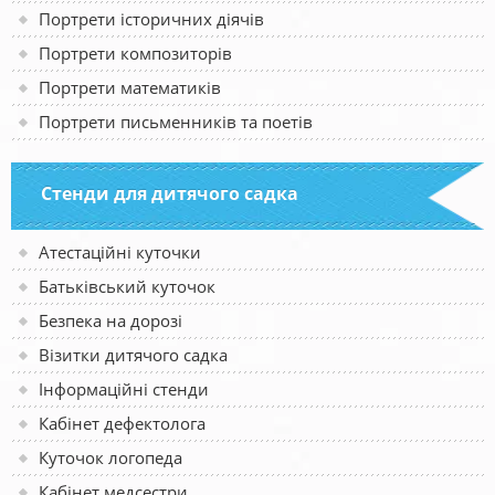
Портрети історичних діячів
Портрети композиторів
Портрети математиків
Портрети письменників та поетів
Стенди для дитячого садка
Атестаційні куточки
Батьківський куточок
Безпека на дорозі
Візитки дитячого садка
Інформаційні стенди
Кабінет дефектолога
Куточок логопеда
Кабінет медсестри