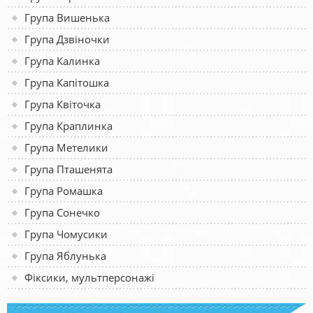
Група Вишенька
Група Дзвіночки
Група Калинка
Група Капітошка
Група Квіточка
Група Краплинка
Група Метелики
Група Пташенята
Група Ромашка
Група Сонечко
Група Чомусики
Група Яблунька
Фіксики, мультперсонажі