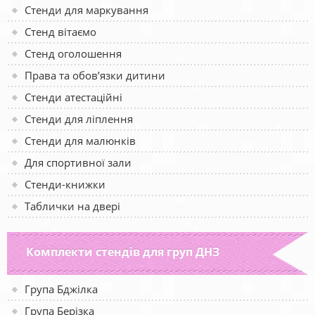
Стенди для маркування
Стенд вітаємо
Стенд оголошення
Права та обов’язки дитини
Стенди атестаційні
Стенди для ліплення
Стенди для малюнків
Для спортивної зали
Стенди-книжки
Таблички на двері
Комплекти стендів для груп ДНЗ
Група Бджілка
Група Берізка