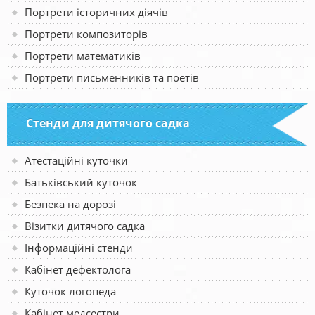
Портрети історичних діячів
Портрети композиторів
Портрети математиків
Портрети письменників та поетів
Стенди для дитячого садка
Атестаційні куточки
Батьківський куточок
Безпека на дорозі
Візитки дитячого садка
Інформаційні стенди
Кабінет дефектолога
Куточок логопеда
Кабінет медсестри