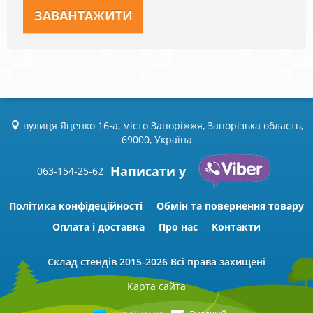
вулиця Яценко 16-а, місто Запоріжжя, Запорізька область,
69000, Україна
Написати у
063-154-25-62
Політика конфідеційності
Обмін та повернення товару
Оплата і доставка
Про нас
Контакти
Склад стендів
2015-2026 Всі права захищені
Карта сайта