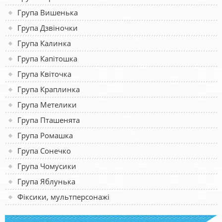
Група Вишенька
Група Дзвіночки
Група Калинка
Група Капітошка
Група Квіточка
Група Краплинка
Група Метелики
Група Пташенята
Група Ромашка
Група Сонечко
Група Чомусики
Група Яблунька
Фіксики, мультперсонажі