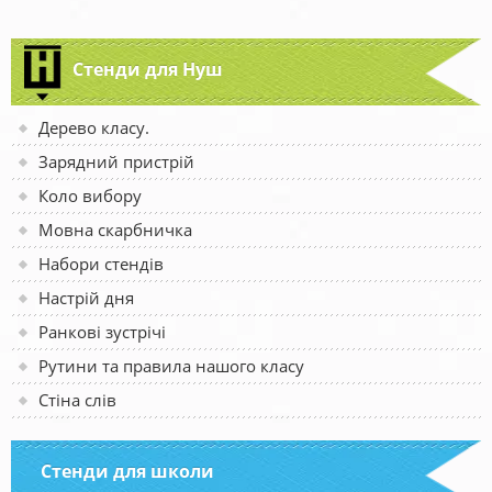
Стенди для Нуш
Дерево класу.
Зарядний пристрій
Коло вибору
Мовна скарбничка
Набори стендів
Настрій дня
Ранкові зустрічі
Рутини та правила нашого класу
Стіна слів
Стенди для школи