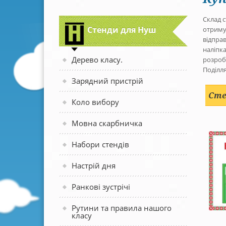
Склад с
Стенди для Нуш
отримуй
відпра
наліпка
Дерево класу.
розроб
Поділля
Зарядний пристрій
Сте
Коло вибору
Мовна скарбничка
Набори стендів
Настрій дня
Ранкові зустрічі
Рутини та правила нашого
класу