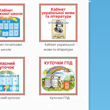
нет початкової
Кабінет української
школи
мови та літератури
сний куточок
Куточки ГПД