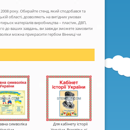
з 2008 року. Обирайте стенд, який сподобався та
цькій області, дозволяють на вигідних умовах
тирьох матеріалів виробництва – пластик, ДВП,
ного до ваших завдань, ви завжди зможете замовити
мволіки можна прикрасити гербом Вінниці чи
авна символіка
Для кабінету історії
України
України, Всесвітньої