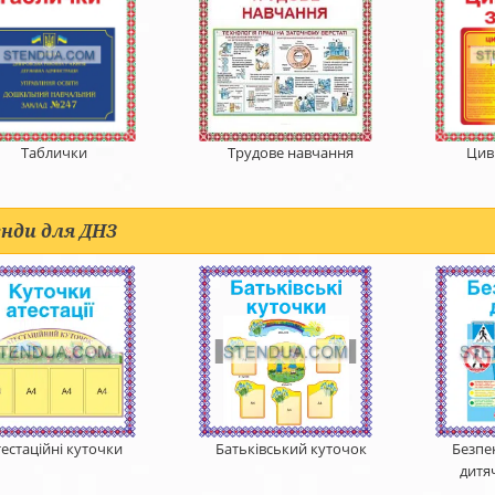
Таблички
Трудове навчання
Цив
нди для ДНЗ
тестаційні куточки
Батьківський куточок
Безпек
дитя