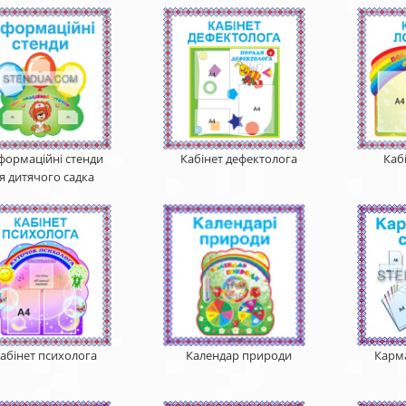
формаційні стенди
Кабінет дефектолога
Каб
я дитячого садка
абінет психолога
Календар природи
Карма