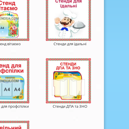
енд вітаємо
Стенди для їдальні
 для профспілки
Стенди ДПА та ЗНО