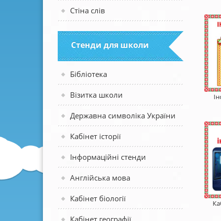
Стіна слів
Стенди для школи
Бібліотека
Візитка школи
Ін
Державна символіка України
Кабінет історії
Інформаційні стенди
Англійська мова
Кабінет біології
Ка
Кабінет географії