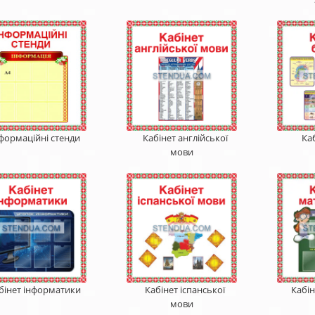
формаційні стенди
Кабінет англійської
Каб
мови
бінет інформатики
Кабінет іспанської
Кабі
мови