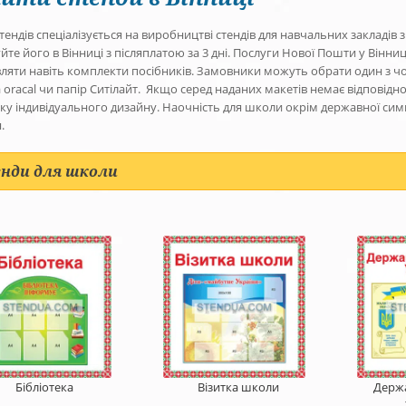
тендів спеціалізується на виробництві стендів для навчальних закладів 
те його в Вінниці з післяплатою за 3 дні. Послуги Нової Пошти у Вінни
вляти навіть комплекти посібників. Замовники можуть обрати один з чо
 oracal чи папір Ситілайт. Якщо серед наданих макетів немає відповід
ку індивідуального дизайну. Наочність для школи окрім державної си
.
нди для школи
Бібліотека
Візитка школи
Держ