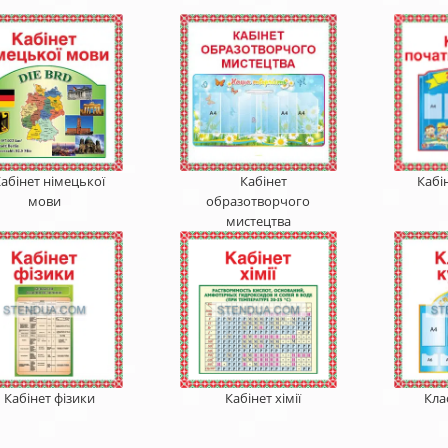
абінет німецької
Кабінет
Кабі
мови
образотворчого
мистецтва
Кабінет фізики
Кабінет хімії
Кла