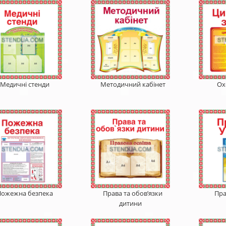
Медичні стенди
Методичний кабінет
Ох
Пожежна безпека
Права та обов’язки
Пра
дитини