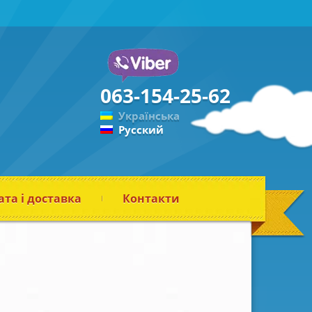
063-154-25-62
Українська
Русский
та і доставка
Контакти