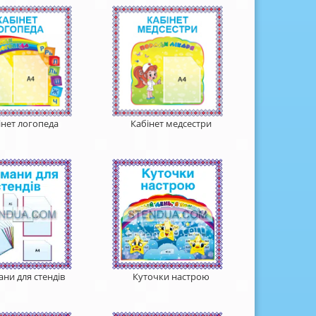
інет логопеда
Кабінет медсестри
ни для стендів
Куточки настрою