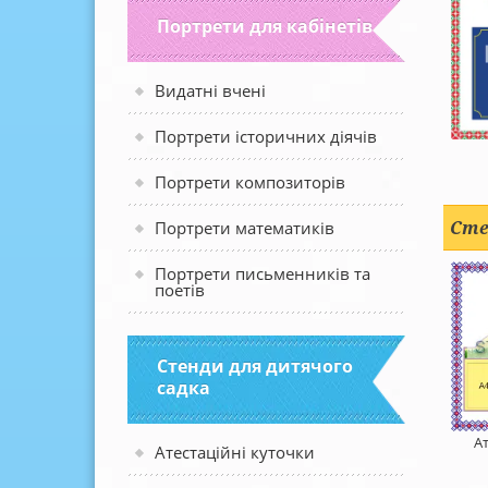
Портрети для кабінетів
Видатні вчені
Портрети історичних діячів
Портрети композиторів
Сте
Портрети математиків
Портрети письменників та
поетів
Стенди для дитячого
садка
А
Атестаційні куточки