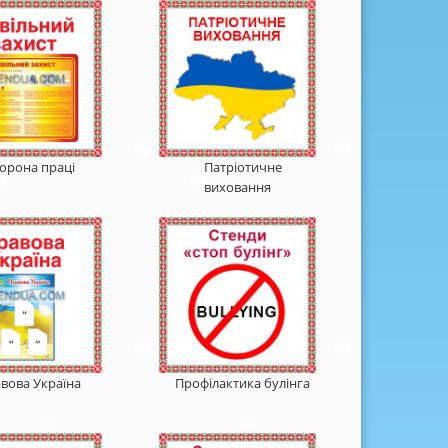
орона праці
Патріотичне
виховання
вова Україна
Профілактика булінга