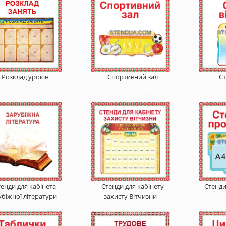
Розклад уроків
Спортивний зал
Ст
тенди для кабінета
Стенди для кабінету
Стенди
убіжної літератури
захисту Вітчизни