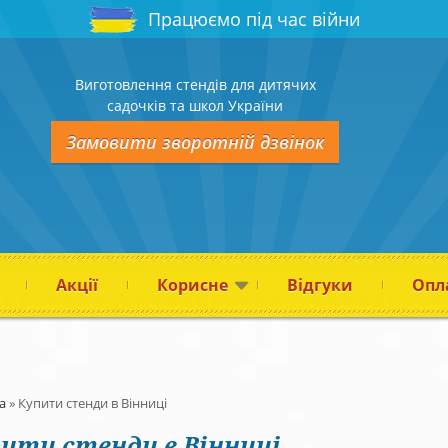
Працюємо під час війни
Виготовлення стендів для дитячих
садочків та школ України
Замовити зворотній дзвінок
Акції
Корисне
Відгуки
Опла
а
»
Купити стенди в Вінниці
ити стенди в Вінниці