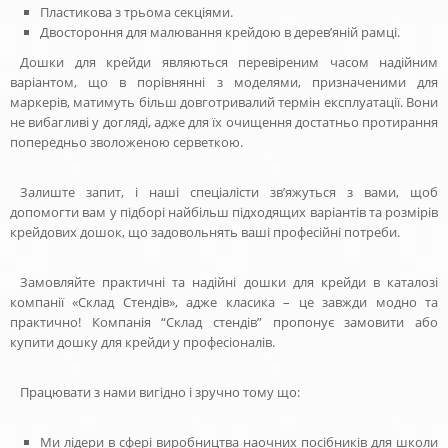
Пластикова з трьома секціями.
Двостороння для малювання крейдою в дерев’яній рамці.
Дошки для крейди являються перевіреним часом надійним
варіантом, що в порівнянні з моделями, призначеними для
маркерів, матимуть більш довготривалий термін експлуатації. Вони
не вибагливі у догляді, адже для їх очищення достатньо протирання
попередньо зволоженою серветкою.
Залиште запит, і наші спеціалісти зв’яжуться з вами, щоб
допомогти вам у підборі найбільш підходящих варіантів та розмірів
крейдових дошок, що задовольнять ваші професійні потреби.
Замовляйте практичні та надійні дошки для крейди в каталозі
компанії «Склад Стендів», адже класика – це завжди модно та
практично! Компанія “Склад стендів” пропонує замовити або
купити дошку для крейди у професіоналів.
Працювати з нами вигідно і зручно тому що:
Ми лідери в сфері виробництва наочних посібників для школи