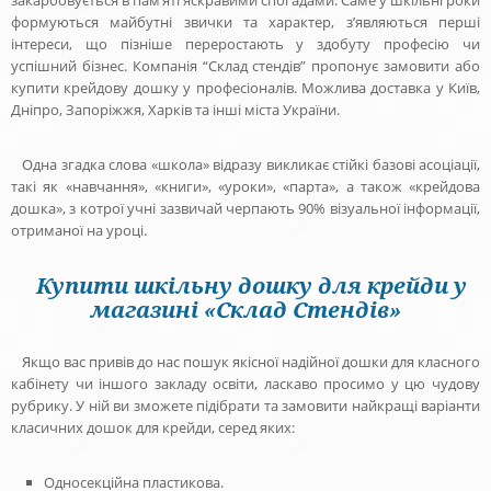
закарбовується в пам’яті яскравими спогадами. Саме у шкільні роки
формуються майбутні звички та характер, з’являються перші
інтереси, що пізніше переростають у здобуту професію чи
успішний бізнес. Компанія “Склад стендів” пропонує замовити або
купити крейдову дошку у професіоналів. Можлива доставка у Київ,
Дніпро, Запоріжжя, Харків та інші міста України.
Одна згадка слова «школа» відразу викликає стійкі базові асоціації,
такі як «навчання», «книги», «уроки», «парта», а також «крейдова
дошка», з котрої учні зазвичай черпають 90% візуальної інформації,
отриманої на уроці.
Купити шкільну дошку для крейди у
магазині «Склад Стендів»
Якщо вас привів до нас пошук якісної надійної дошки для класного
кабінету чи іншого закладу освіти, ласкаво просимо у цю чудову
рубрику. У ній ви зможете підібрати та замовити найкращі варіанти
класичних дошок для крейди, серед яких:
Односекційна пластикова.