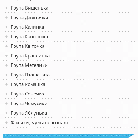
Група Вишенька
Група Дзвіночки
Група Калинка
Група Капітошка
Група Квіточка
Група Краплинка
Група Метелики
Група Пташенята
Група Ромашка
Група Сонечко
Група Чомусики
Група Яблунька
Фіксики, мультперсонажі