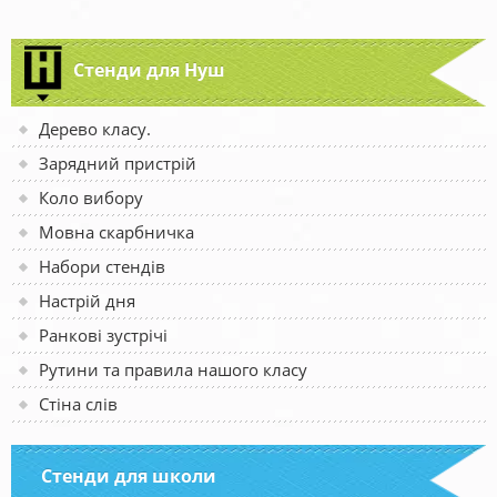
Стенди для Нуш
Дерево класу.
Зарядний пристрій
Коло вибору
Мовна скарбничка
Набори стендів
Настрій дня
Ранкові зустрічі
Рутини та правила нашого класу
Стіна слів
Стенди для школи