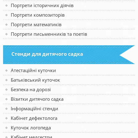
Портрети історичних діячів
Портрети композиторів
Портрети математиків
Портрети письменників та поетів
Стенди для дитячого садка
Атестаційні куточки
Батьківський куточок
Безпека на дорозі
Візитки дитячого садка
Інформаційні стенди
Кабінет дефектолога
Куточок логопеда
Кабінет медсестри