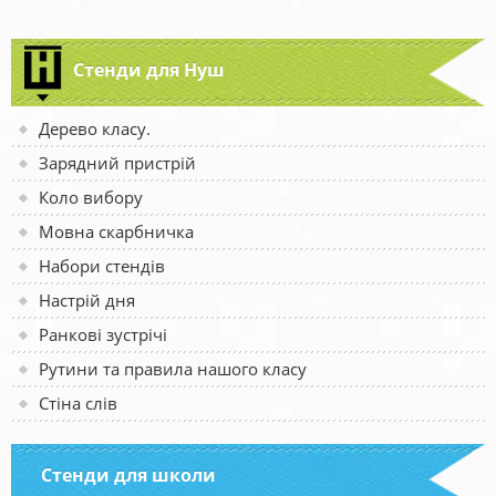
Стенди для Нуш
Дерево класу.
Зарядний пристрій
Коло вибору
Мовна скарбничка
Набори стендів
Настрій дня
Ранкові зустрічі
Рутини та правила нашого класу
Стіна слів
Стенди для школи