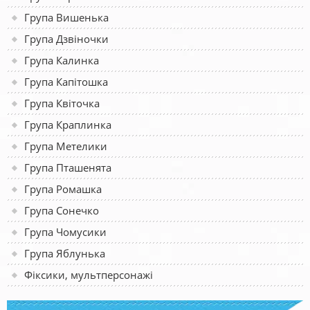
Група Вишенька
Група Дзвіночки
Група Калинка
Група Капітошка
Група Квіточка
Група Краплинка
Група Метелики
Група Пташенята
Група Ромашка
Група Сонечко
Група Чомусики
Група Яблунька
Фіксики, мультперсонажі