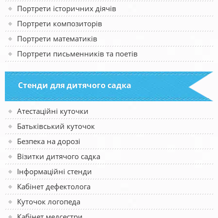
Портрети історичних діячів
Портрети композиторів
Портрети математиків
Портрети письменників та поетів
Стенди для дитячого садка
Атестаційні куточки
Батьківський куточок
Безпека на дорозі
Візитки дитячого садка
Інформаційні стенди
Кабінет дефектолога
Куточок логопеда
Кабінет медсестри